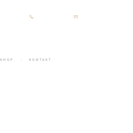
+43 664 340 80 96
info@de-showoutfits.at
SHOP
KONTAKT