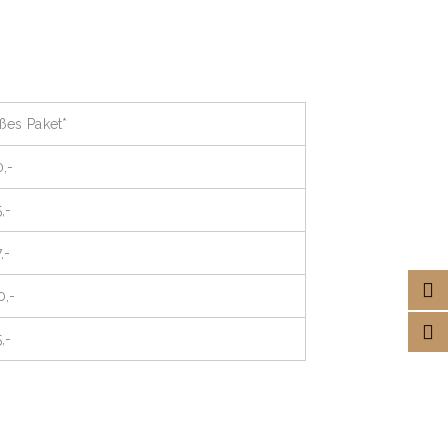
ßes Paket*
0,-
,-
,-
0,-
,-