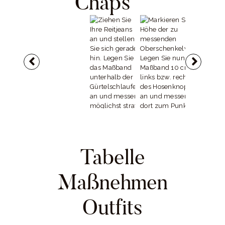
Chaps
Markieren Sie
diese Stelle der
Taille mit Hilfe
einer dünnen
Schnur für spätere
Messungen.
Ziehen Sie Ihre
Markieren Sie die
Legen Sie
Reitjeans an und
Höhe der zu
Maßband kna
stellen Sie sich
messenden
unterhalb des
gerade hin. Legen
Oberschenkelweit
Gesäßes an un
Tabelle
Sie das Maßband
e. Legen Sie nun
messen straff
unterhalb der
das Maßband 10
rundherum. A
Gürtelschlaufen an
cm links bzw.
besten 1 cm un
Maßnehmen
und messen
rechts des
dem Schritt.
möglichst straff
Hosenknopfes an
rundherum.
und messen von
dort zum Punkt der
Outfits
Oberschenkelweit
e.