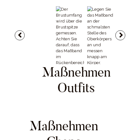
Maßnehmen
Dieser wird i
Outfits
Bereich des
Hosenbundes
Der Brustumfang
gemessen .
wird über die
Markieren Sie
Brustspitze
diese Stelle m
gemessen. Achten
Hilfe einer
Sie darauf, dass das
dünnen Schnur
Maßband im
spätere
Legen Sie das
Rückenbereich
Maßnehmen
Messungen.
Maßband an der
und über die Brust
schmalsten Stelle
gerade aufliegt -
des Oberkörpers
also in einer Höhe.
an und messen
knapp am Körper.