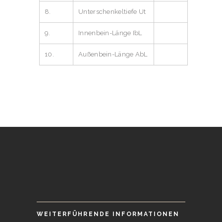
8.
Unterschenkeltiefe Ut
9.
Innenbein-Länge IbL
10.
Außenbein-Länge AbL
WEITERFÜHRENDE INFORMATIONEN