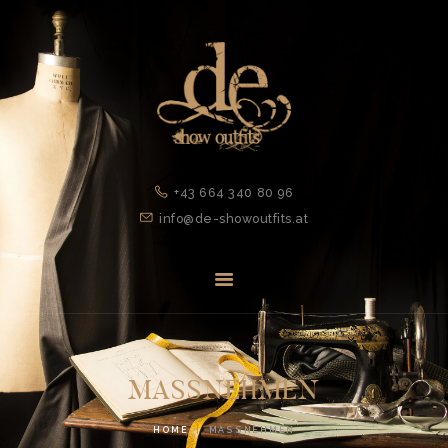
STARTSEITE
SHOWROOM
MASSNEHMEN
ÜBER MICH
SHOP
+43 664 340 80 96
KONTAKT
info@de-showoutfits.at
MASSNEHMEN
HOME
MASSNEHMEN