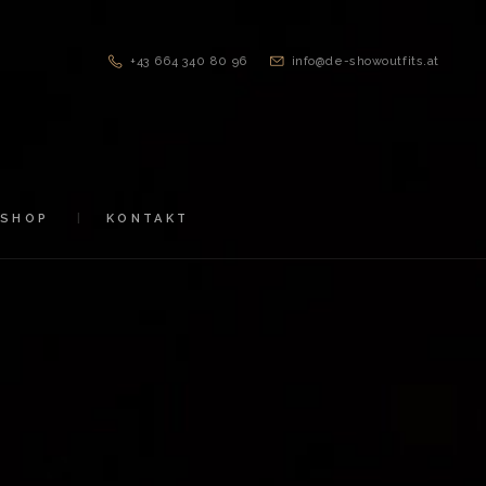
+43 664 340 80 96
info@de-showoutfits.at
SHOP
KONTAKT