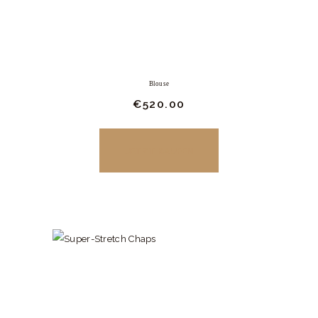
Blouse
€
520.
00
JETZT KAUFEN