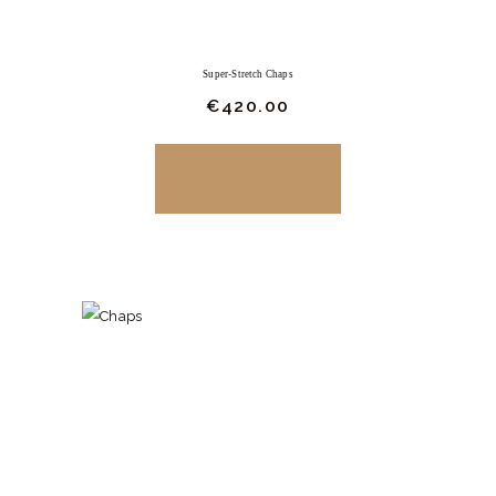
Super-Stretch Chaps
€
420.
00
JETZT KAUFEN