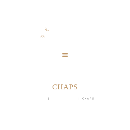
STARTSEITE
SHOWROOM
MASSNEHMEN
+43 664 340 80 96
ÜBER MICH
info@de-showoutfits.at
SHOP
KONTAKT
CHAPS
HOME
SHOP
ALLE
CHAPS