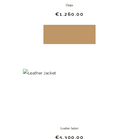
Chaps
€
1.260.
00
JETZT KAUFEN
Leather Jacket
€
5.300.
00