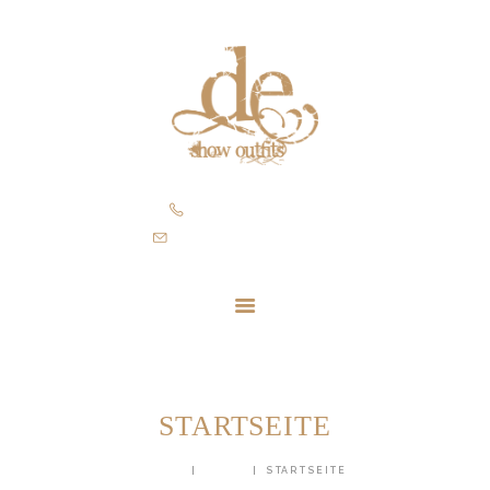
STARTSEITE
SHOWROOM
MASSNEHMEN
ÜBER MICH
SHOP
+43 664 340 80 96
KONTAKT
info@de-showoutfits.at
STARTSEITE
HOME
SHOP
STARTSEITE