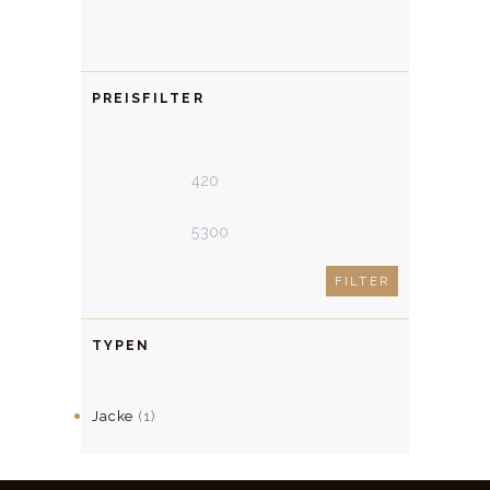
der
Produktseite
gewählt
PREISFILTER
werden
Min.
Max.
Preis
Preis
FILTER
TYPEN
Jacke
(1)