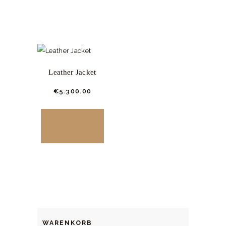
Leather Jacket
€
5.300.
00
Dieses
Produkt
JETZT
weist
KAUFEN
mehrere
Varianten
auf.
Die
Optionen
können
WARENKORB
auf